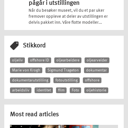
pågår i utstillingen
Når du besøker museet, vil du et par uker
fremover oppleve at deler av utstillingen er
delvis pakket inn. Våre flotte modeller...
Stikkord
oljeliv
offshore ID
oljearbeidere
oljearveider
Marie von Krogh
Sigmund Trageton
dokumentar
dokumentarutstilling
fotoutstilling
offshore
arbeidsliv
identitet
film
Foto
oljehistorie
Most read articles