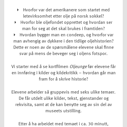
Hvorfor var det amerikanere som startet med
letevirksomhet etter olje på norsk sokkel?
Hvorfor ble oljefondet opprettet og hvordan ser
man for seg at det skal brukes i framtiden?
Hvordan bygger man en condeep, og hvorfor var
man avhengig av dykkere i den tidlige oljehistorien?
Dette er noen av de spørsmålene elevene skal finne
svar på mens de beveger seg i oljens fotspor.
Vi starter med å se kortfilmen
Oljeunge
før elevene får
en innføring i kilder og kildekritikk – hvordan går man
fram for å skrive historie?
Elevene arbeider så gruppevis med seks ulike temaer.
De får utdelt ulike kilder, tekst, gjenstander og
rekvisita, samt at de kan benytte seg av sin del av
museets utstilling.
Etter å ha arbeidet med temaet i ca. 30 minutt,