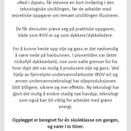
«Ned i dypet», får elevene en kort innføring i den
teknologiske utviklingen, før de arbeider med
teoretiske oppgaver om temaet utstillingen illustrerer.
De får dessuten prøve seg på praktiske oppgaver,
både som ROV-er og som dykkere/dykkeledere.
For å kunne hente opp olje og gass er det nødvendig
å være nede på havbunnen. I pionertiden var dette
risikofylt dykkearbeid, noe som satte grenser for fra
hvor dypt det var mulig å produsere olje og gass. Ved
hjelp av fjernstyrte undervannsfarkoster (ROV-er) og
annen undervannsteknologi har oljeproduksjonen
blitt billigere, sikrere og mer effektiv. Ny teknologi har
gjort det mulig å erobre stadig nye havdyp, teknologi
som også kan bli viktig for arbeidet med grønn
energi.
Opplegget er beregnet for én skoleklasse om gangen,
og varer i to timer.