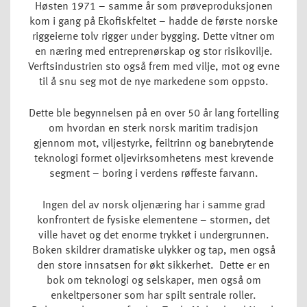
Høsten 1971 – samme år som prøveproduksjonen
kom i gang på Ekofiskfeltet – hadde de første norske
riggeierne tolv rigger under bygging. Dette vitner om
en næring med entreprenørskap og stor risikovilje.
Verftsindustrien sto også frem med vilje, mot og evne
til å snu seg mot de nye markedene som oppsto.
Dette ble begynnelsen på en over 50 år lang fortelling
om hvordan en sterk norsk maritim tradisjon
gjennom mot, viljestyrke, feiltrinn og banebrytende
teknologi formet oljevirksomhetens mest krevende
segment – boring i verdens røffeste farvann.
Ingen del av norsk oljenæring har i samme grad
konfrontert de fysiske elementene – stormen, det
ville havet og det enorme trykket i undergrunnen.
Boken skildrer dramatiske ulykker og tap, men også
den store innsatsen for økt sikkerhet. Dette er en
bok om teknologi og selskaper, men også om
enkeltpersoner som har spilt sentrale roller.