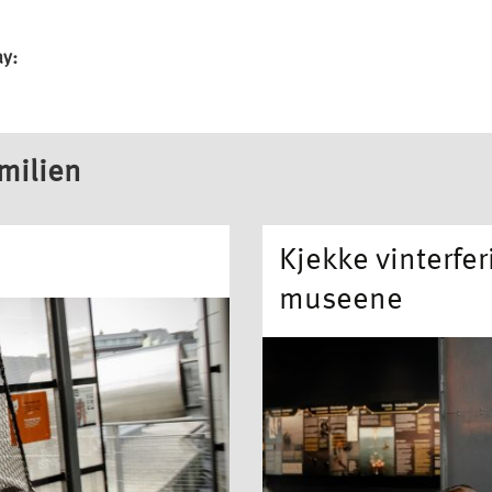
ay:
amilien
Kjekke vinterfer
museene