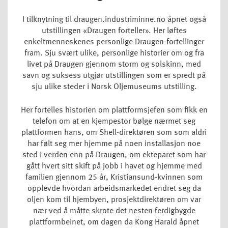
I tilknytning til draugen.industriminne.no åpnet også
utstillingen «Draugen forteller». Her løftes
enkeltmenneskenes personlige Draugen-fortellinger
fram. Sju svært ulike, personlige historier om og fra
livet på Draugen gjennom storm og solskinn, med
savn og suksess utgjør utstillingen som er spredt på
sju ulike steder i Norsk Oljemuseums utstilling.
Her fortelles historien om plattformsjefen som fikk en
telefon om at en kjempestor bølge nærmet seg
plattformen hans, om Shell-direktøren som som aldri
har følt seg mer hjemme på noen installasjon noe
sted i verden enn på Draugen, om ekteparet som har
gått hvert sitt skift på jobb i havet og hjemme med
familien gjennom 25 år, Kristiansund-kvinnen som
opplevde hvordan arbeidsmarkedet endret seg da
oljen kom til hjembyen, prosjektdirektøren om var
nær ved å måtte skrote det nesten ferdigbygde
plattformbeinet, om dagen da Kong Harald åpnet