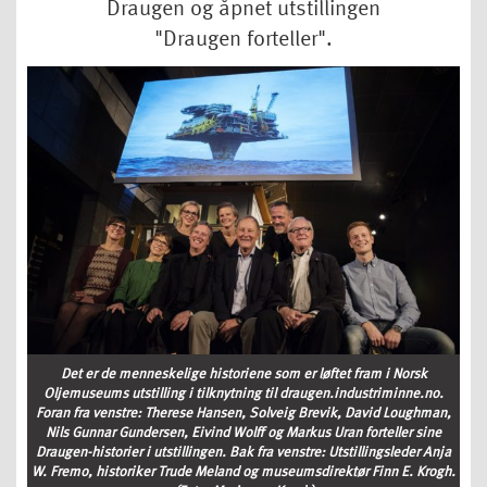
Draugen og åpnet utstillingen
"Draugen forteller".
Det er de menneskelige historiene som er løftet fram i Norsk
Oljemuseums utstilling i tilknytning til draugen.industriminne.no.
Foran fra venstre: Therese Hansen, Solveig Brevik, David Loughman,
Nils Gunnar Gundersen, Eivind Wolff og Markus Uran forteller sine
Draugen-historier i utstillingen. Bak fra venstre: Utstillingsleder Anja
W. Fremo, historiker Trude Meland og museumsdirektør Finn E. Krogh.