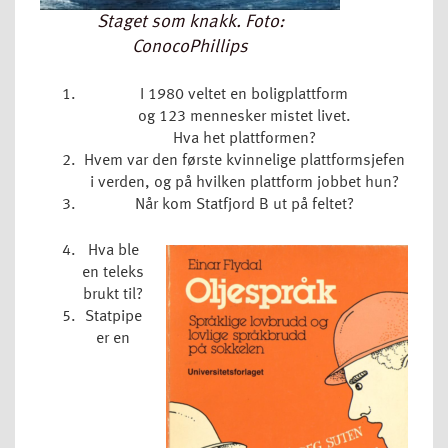
Staget som knakk. Foto:
ConocoPhillips
I 1980 veltet en boligplattform
og 123 mennesker mistet livet.
Hva het plattformen?
Hvem var den første kvinnelige plattformsjefen
i verden, og på hvilken plattform jobbet hun?
Når kom Statfjord B ut på feltet?
Hva ble
en teleks
brukt til?
Statpipe
er en